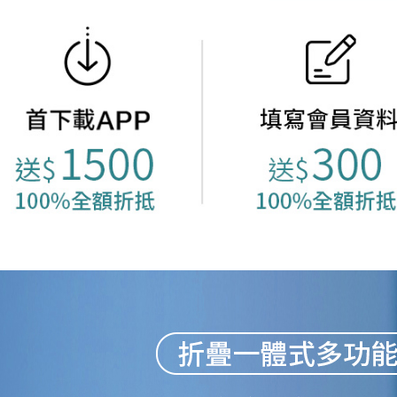
貨到付款
【注意事
每筆NT$1
１．透過由
交易，需
求債權轉
２．關於
https://aft
３．未成
「AFTE
任。
４．使用「
即時審查
結果請求
５．嚴禁
形，恩沛
動。