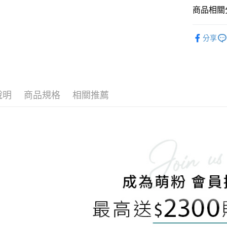
商品相關分
全盈+PAY
彩妝系列
AFTEE先
分享
⚡全部商品
相關說明
【關於「A
ATM付款
AFTEE
便利好安
貨到付款
１．簡單
說明
商品規格
相關推薦
２．便利
３．安心
運送方式
【「AFT
１．於結帳
全家取貨
付」結帳
每筆NT$6
２．訂單
３．收到繳
／ATM／
7-11取貨
※ 請注意
每筆NT$6
絡購買商品
先享後付
宅配
※ 交易是
是否繳費成
每筆NT$1
付客戶支