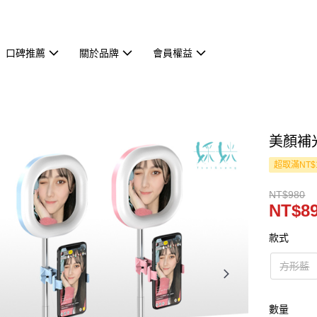
口碑推薦
關於品牌
會員權益
美顏補
超取滿NT$
NT$980
NT$8
款式
方形藍
數量