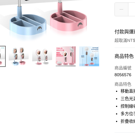
付款與運
超取滿NT$
付款方式
商品特色
信用卡一
商品編號
8056576
超商取貨
商品特色
LINE Pay
移動直
三色光
Apple Pay
控制線
街口支付
多方位
折疊收
悠遊付
Google Pa