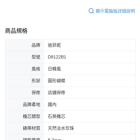
顯示電腦版詳細說明
商品規格
品牌
迪菲妮
型號
D8122B1
風格
日韓風
形狀
圓形蝴蝶
保修
店鋪保修
品牌產地
國內
機芯類型
石英機芯
錶帶材質
天然淡水珍珠